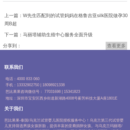
上一篇：
W先生匹配到的试管妈妈在格鲁吉亚silk医院做孕30
周B超
下一篇：
马丽塔辅助生殖中心服务全面升级
分享到：
查看更多
联系我们
电话：4000 833 060
手机：13332902750 | 18098921338
芭比果果咨询微信号：
77031698 | 15341823
地址：深圳市宝安区西乡街道新湖路4008号蘅芳科技大厦A座1801E
关于我们
芭比果果-泰国/乌克兰试管婴儿医院授权服务中心！乌克兰第三代试管婴
儿支持筛选男孩女孩胚胎，提供丰富的亚裔捐卵女孩。与乌克兰玛丽塔/