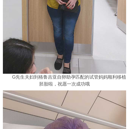
G先生夫妇到格鲁吉亚自卵助孕匹配的试管妈妈顺利移植
胚胎啦，祝愿一次成功哦